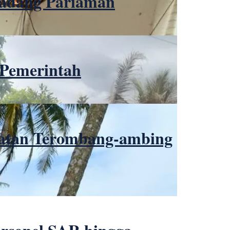
Padang Pariaman
 Pemerintah
elatan Terombang-ambing