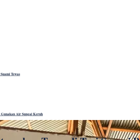
, Suami Tewas
sa Gunakan Air Sungai Keruh