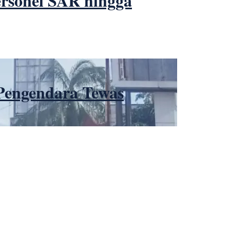
rsonel SAR hingga
 Pengendara Tewas