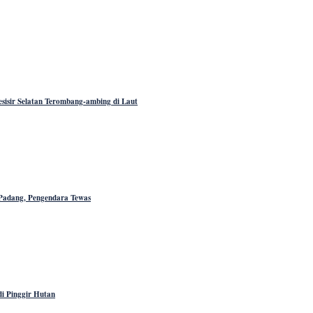
sisir Selatan Terombang-ambing di Laut
 Padang, Pengendara Tewas
i Pinggir Hutan