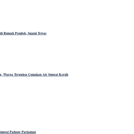
ar di Rumah Pondok, Suami Tewas
ang, Warga Terpaksa Gunakan Air Sungai Keruh
 Sungai Padang Pariaman