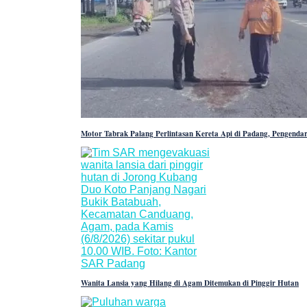
Motor Tabrak Palang Perlintasan Kereta Api di Padang, Pengenda
Wanita Lansia yang Hilang di Agam Ditemukan di Pinggir Hutan