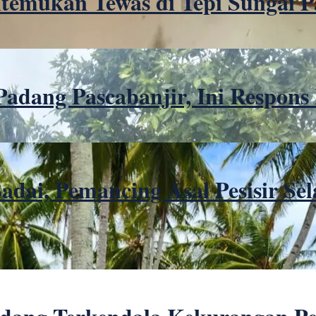
itemukan Tewas di Tepi Sungai 
 Padang Pascabanjir, Ini Respons
adai, Pemancing Asal Pesisir S